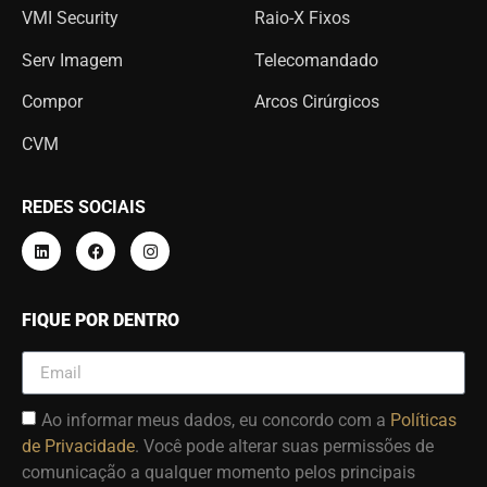
VMI Security
Raio-X Fixos
Serv Imagem
Telecomandado
Compor
Arcos Cirúrgicos
CVM
REDES SOCIAIS
FIQUE POR DENTRO
Ao informar meus dados, eu concordo com a
Políticas
de Privacidade
. Você pode alterar suas permissões de
comunicação a qualquer momento pelos principais