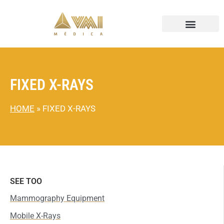
FIXED X-RAYS
HOME
»
FIXED X-RAYS
SEE TOO
Mammography Equipment
Mobile X-Rays