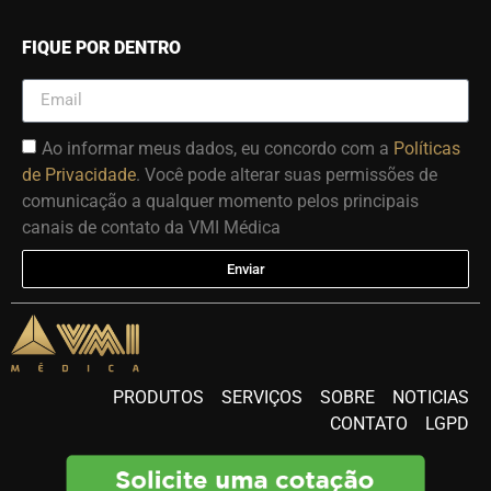
FIQUE POR DENTRO
Ao informar meus dados, eu concordo com a
Políticas
de Privacidade
. Você pode alterar suas permissões de
comunicação a qualquer momento pelos principais
canais de contato da VMI Médica
Enviar
PRODUTOS
SERVIÇOS
SOBRE
NOTICIAS
CONTATO
LGPD