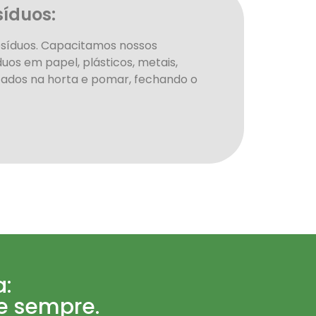
síduos:
esíduos. Capacitamos nossos
os em papel, plásticos, metais,
izados na horta e pomar, fechando o
a:
 e sempre.