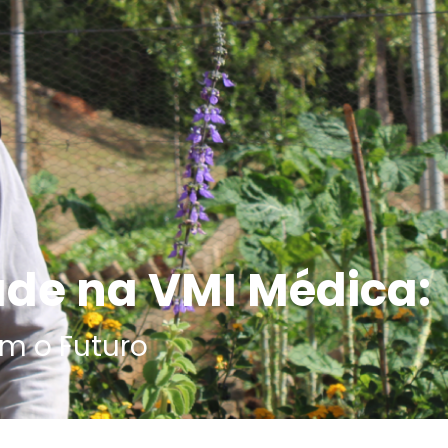
ade na VMI Médica:
m o Futuro