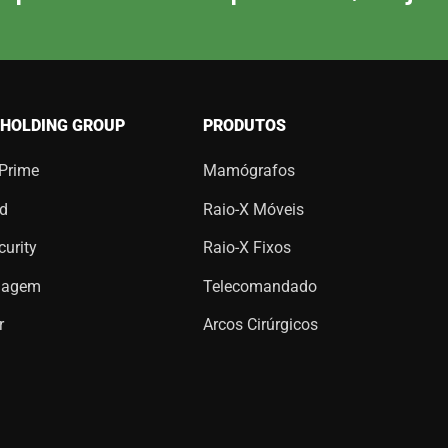
 HOLDING GROUP
PRODUTOS
 Prime
Mamógrafos
d
Raio-X Móveis
urity
Raio-X Fixos
magem
Telecomandado
r
Arcos Cirúrgicos