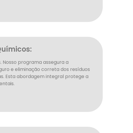
uímicos:
s. Nosso programa assegura a
uro e eliminação correta dos resíduos
s. Esta abordagem integral protege a
ntais.