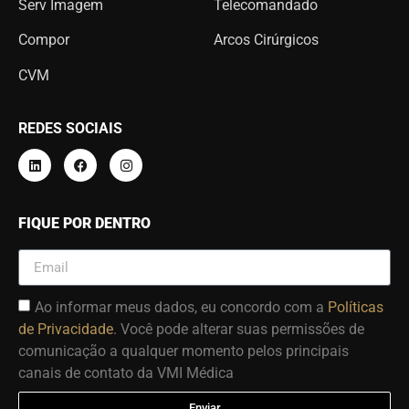
Serv Imagem
Telecomandado
Compor
Arcos Cirúrgicos
CVM
REDES SOCIAIS
FIQUE POR DENTRO
Ao informar meus dados, eu concordo com a
Políticas
de Privacidade
. Você pode alterar suas permissões de
comunicação a qualquer momento pelos principais
canais de contato da VMI Médica
Enviar