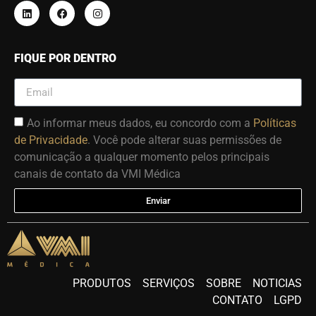
FIQUE POR DENTRO
Ao informar meus dados, eu concordo com a
Políticas
de Privacidade
. Você pode alterar suas permissões de
comunicação a qualquer momento pelos principais
canais de contato da VMI Médica
Enviar
PRODUTOS
SERVIÇOS
SOBRE
NOTICIAS
CONTATO
LGPD