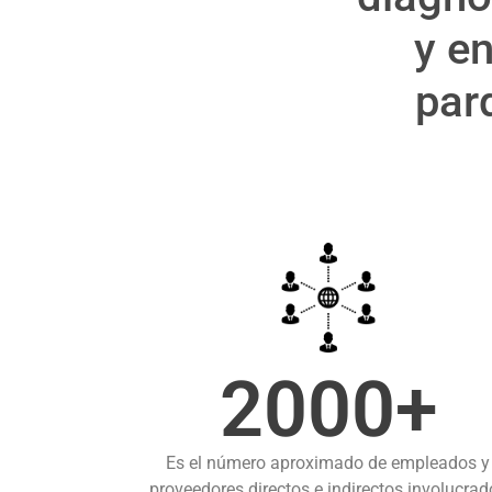
y e
par
2000+
Es el número aproximado de empleados y
proveedores directos e indirectos involucrad