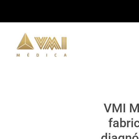
VMI Mé
fabri
diagnó