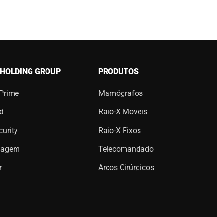
 HOLDING GROUP
PRODUTOS
 Prime
Mamógrafos
d
Raio-X Móveis
urity
Raio-X Fixos
magem
Telecomandado
r
Arcos Cirúrgicos