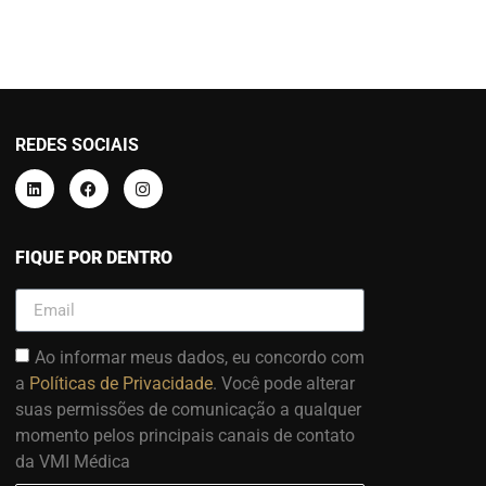
REDES SOCIAIS
FIQUE POR DENTRO
Ao informar meus dados, eu concordo com
a
Políticas de Privacidade
. Você pode alterar
suas permissões de comunicação a qualquer
momento pelos principais canais de contato
da VMI Médica