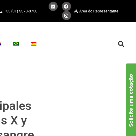
+55 (31) 3370-3750
Área do Representante
ipales
s X y
sangre