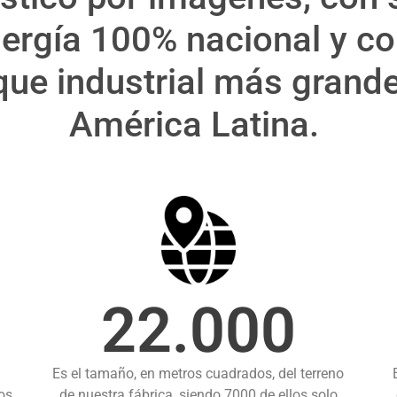
nergía 100% nacional y co
que industrial más grand
América Latina.
22.000
Es el tamaño, en metros cuadrados, del terreno
os
de nuestra fábrica, siendo 7000 de ellos solo